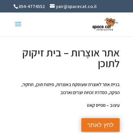
054-4774552
yair@spacecat.co.il
אתר אוצָרות – בית זיקוק
לתוכן
בניית אתר לאוצרת שעוסקת באוצרות, פיתוח תוכן, תחקיר,
הפקה, הסדרת זכויות יוצרים וארכוב
עיצוב – ספייס קאט
לחץ לאתר