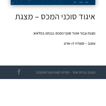
איגוד סוכני המכס – מצגת
מצגת עבור איגוד סוכני המכס. נבנתה בפלאש.
עיצוב – סטודיו דו-ארט.
עיצוב ובניית אתר - ספייס-קאט אינרטאקטיב