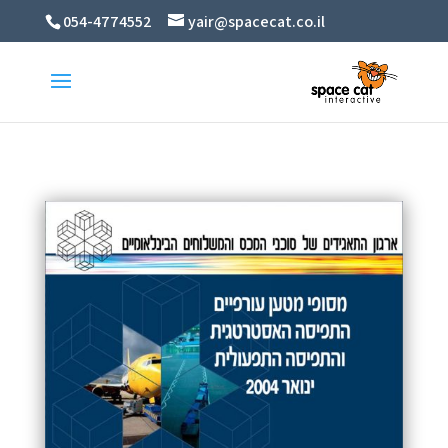
054-4774552
yair@spacecat.co.il