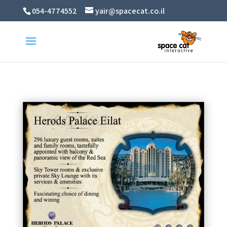
054-4774552
yair@spacecat.co.il