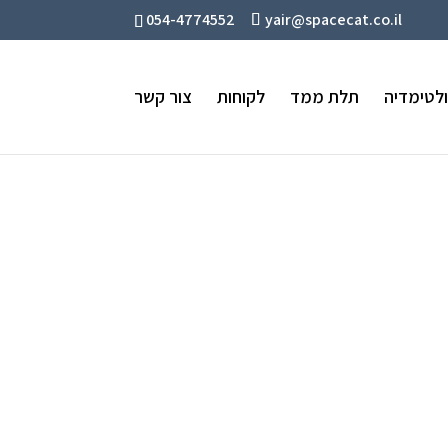
054-4774552
yair@spacecat.co.il
לטימדיה
תלת ממד
לקוחות
צור קשר